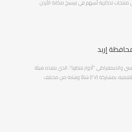
 منتجات تذكارية تُسهم في ترسيخ مكانة الأردن
حافظة إربد
 والديمقراطي "أدوار تنتظرنا"، الذي تنفذه هيئة
شباب كلنا الأردن، الذراع الشبابي لصندوق الملك عبدالله الثاني للتنمية، بمشاركة (٢٧) شابًا وشابة من مختلف