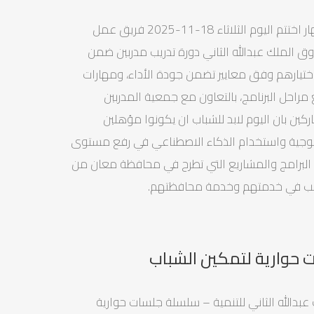
تحت رعاية عطوفة نائب محافظ معان المكرم السيد عاصم النهار اختتم اليوم الثلاثاء 18-11-2025 فريق عمل
ق الملك عبدالله الثاني دورة تدريب مدربين ضمن
مدربين"، بمشاركة 25 شابًا وشابة تم اختيارهم وفق معايير تضمن جودة الأداء، ومهارات
ع مراحل البرنامج، بالتعاون مع جمعية المدربين
كين بان اليوم لابد للشباب ان يكونوا مؤهلين
كنلوجية واستخدام الذكاء الاصطناعي في رفع مستوى
 البرامج والمشاريع التي تطرح في محافظة معان من
صب في خدمتهم وخدمة محافظتهم.
 حوارية لتمكين الشباب
عبدالله الثاني للتنمية – سلسلة جلسات حوارية