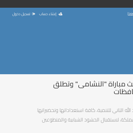
نا
إنشاء حساب
تسجيل دخول
بث مباراة "النشامى" وتطلق
افظات
لله الثاني للتنمية، كافة استعداداتها وتحضيراتها
ملكة، لاستقبال الحشود الشبابية والمتطوعين