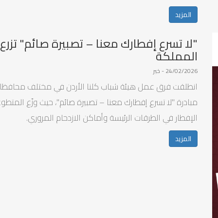
المزيد
"لا تسرع إفطارك معنا – تصبيرة صائم" تزرع 
المملكة
24/02/2026 - خبر
انطلقت فرق عمل هيئة شباب كلنا الأردن في مختلف محافظات 
مبادرة "لا تسرع إفطارك معنا – تصبيرة صائم"، حيث وزّع المت
الإفطار في الطرقات الرئيسة وأماكن الازدحام المروري.
المزيد