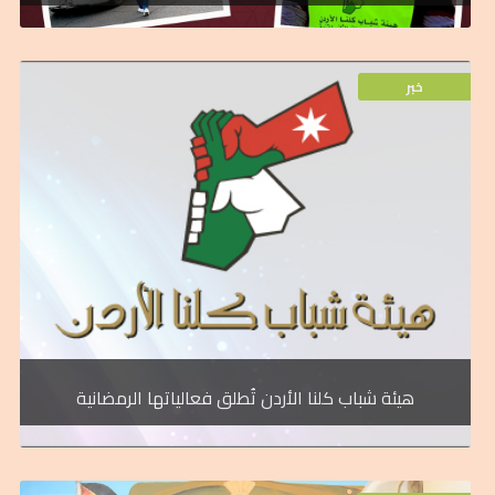
خبر
خبر
التكافل والتعاون المجتمعي في كافة محافظات المملكة.
سعي الهيئة المستمر لترسيخ روح المواطنة الفاعلة، وتعزيز أواصر
تحاكي هذا الشهر الفضيل. وتأتي هذه الفعاليات والمبادرات ضمن
التطوعية والخيرية بمناسبة حلول شهر رمضان المبارك والتي
الله الثاني للتنمية، سلسله متكاملة من الأنشطة والفعاليات
أطلقت هيئة شباب كلنا الأردن، الذراع الشبابي لصندوق الملك عبد
هيئة شباب كلنا الأردن تُطلق فعالياتها الرمضانية
خبر
محافظتهم.
الحكومية والمجتمع المدني والتي تصب في خدمتهم وخدمة
التي تطرح في محافظة معان من قبل كافة المؤسسات