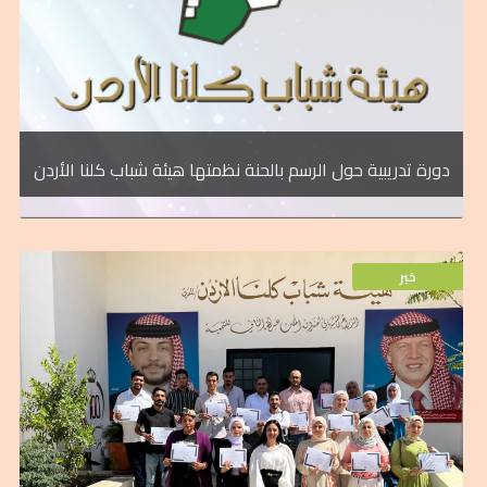
الزينة باستخدام الحناء والتي تعبر عن موروثنا
الرسم بالحنا في مادبا تدريب الفتيات على فنيات
مع مديرية ثقافة محافظة مادبا دورة حول
صندوق الملك عبد الله الثاني للتنمية وبالتعاون
نظمت هيئة شباب كلنا الأردن الذراع الشبابي
دورة تدريبية حول الرسم بالحنة نظمتها هيئة شباب كلنا الأردن
خبر
خبر
محافظة المفرق.
الإلكترونية، والتسويق الإلكتروني لفريق عمل
وادارة منصات العمل الإلكتروني، والتجارة
تدريبياً متكاملاً في مجالات صناعة المحتوى،