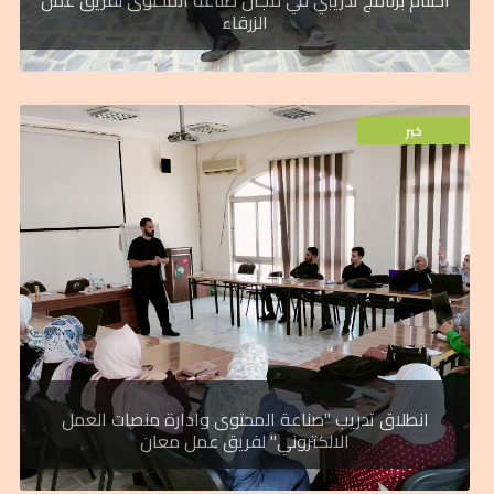
الزرقاء
خبر
خبر
للإستثمار في طاقات الشباب الأردني.
محافظة معان وذلك ضمن سعي الهيئة
الالكترونية، والتسويق الالكتروني" لفريق عمل
وادارة منصات العمل الالكتروني، والتجارة
تدريبي متكامل في مجالات "صناعة المحتوى
لصندوق الملك عبدالله الثاني للتنمية برنامج
اطلقت هيئة شباب كلنا الاردن الذراع الشبابي
انطلاق تدريب "صناعة المحتوى وادارة منصات العمل
الالكتروني" لفريق عمل معان
خبر