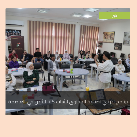
خبر
طاقات الشباب الأردني، ضمن محور التدريب
العاصمة، وذلك ضمن سعي الهيئة للإستثمار في
الالكترونية، والتسويق الالكتروني" لفريق عمل
وادارة منصات العمل الالكتروني، والتجارة
تدريبي متكامل في مجالات "صناعة المحتوى
لصندوق الملك عبدالله الثاني للتنمية برنامج
عقدت هيئة شباب كلنا الاردن الذراع الشبابي
برنامج تدريبي لصناعة المحتوى لشباب كلنا الأردن في العاصمة
خبر