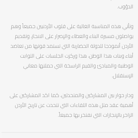
الدؤوب.
وتأتي هذه المناسبة الغالية على قلوب الأردنيين جميعاً وهم
يواصلون مسيرة البناء والعطاء والإصرار على الانجاز، وتقديم
الأردن أنموذجا للدولة الحضارية التي تستمد قوتها من تعاضد
أبناء وبنات هذا الوطن، هذا وركزت الجلسات على الثوابت
الوطنية والمبادئ والقيم الراسخة التي حملتها معاني
الإستقلال.
ودار حوار بين المشاركين والمتحدثين، كما اكد المشاركين على
أهمية عقد مثل هذه اللقاءات التي تتحدث عن تاريخ الأردن
الزاخر بالإنجازات التي نفتخر بها جميعاً.