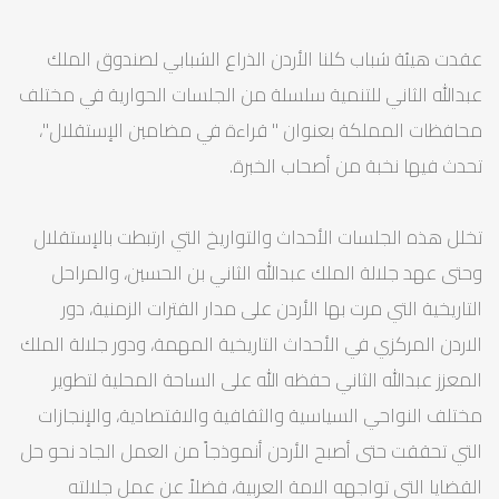
عقدت هيئة شباب كلنا الأردن الذراع الشبابي لصندوق الملك
عبدالله الثاني للتنمية سلسلة من الجلسات الحوارية في مختلف
محافظات المملكة بعنوان " قراءة في مضامين الإستقلال"،
تحدث فيها نخبة من أصحاب الخبرة.
تخلل هذه الجلسات الأحداث والتواريخ التي ارتبطت بالإستقلال
وحتى عهد جلالة الملك عبدالله الثاني بن الحسين، والمراحل
التاريخية التي مرت بها الأردن على مدار الفترات الزمنية، دور
الاردن المركزي في الأحداث التاريخية المهمة، ودور جلالة الملك
المعزز عبدالله الثاني حفظه الله على الساحة المحلية لتطوير
مختلف النواحي السياسية والثقافية والاقتصادية، والإنجازات
التي تحققت حتى أصبح الأردن أنموذجاً من العمل الجاد نحو حل
القضايا التي تواجهه الامة العربية، فضلاً عن عمل جلالته