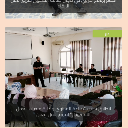
الزرقاء
خبر
خبر
للإستثمار في طاقات الشباب الأردني.
محافظة معان وذلك ضمن سعي الهيئة
الالكترونية، والتسويق الالكتروني" لفريق عمل
وادارة منصات العمل الالكتروني، والتجارة
تدريبي متكامل في مجالات "صناعة المحتوى
لصندوق الملك عبدالله الثاني للتنمية برنامج
اطلقت هيئة شباب كلنا الاردن الذراع الشبابي
انطلاق تدريب "صناعة المحتوى وادارة منصات العمل
الالكتروني" لفريق عمل معان
خبر