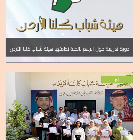
الزينة باستخدام الحناء والتي تعبر عن موروثنا
الرسم بالحنا في مادبا تدريب الفتيات على فنيات
مع مديرية ثقافة محافظة مادبا دورة حول
صندوق الملك عبد الله الثاني للتنمية وبالتعاون
نظمت هيئة شباب كلنا الأردن الذراع الشبابي
دورة تدريبية حول الرسم بالحنة نظمتها هيئة شباب كلنا الأردن
خبر
خبر
محافظة المفرق.
الإلكترونية، والتسويق الإلكتروني لفريق عمل
وادارة منصات العمل الإلكتروني، والتجارة
تدريبياً متكاملاً في مجالات صناعة المحتوى،