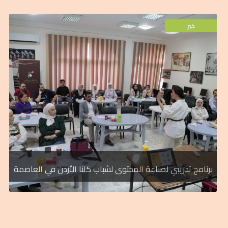
خبر
طاقات الشباب الأردني، ضمن محور التدريب
العاصمة، وذلك ضمن سعي الهيئة للإستثمار في
الالكترونية، والتسويق الالكتروني" لفريق عمل
وادارة منصات العمل الالكتروني، والتجارة
تدريبي متكامل في مجالات "صناعة المحتوى
لصندوق الملك عبدالله الثاني للتنمية برنامج
عقدت هيئة شباب كلنا الاردن الذراع الشبابي
برنامج تدريبي لصناعة المحتوى لشباب كلنا الأردن في العاصمة
خبر