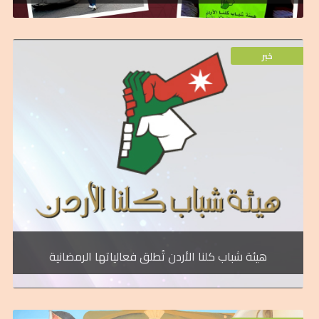
خبر
خبر
التكافل والتعاون المجتمعي في كافة محافظات المملكة.
سعي الهيئة المستمر لترسيخ روح المواطنة الفاعلة، وتعزيز أواصر
تحاكي هذا الشهر الفضيل. وتأتي هذه الفعاليات والمبادرات ضمن
التطوعية والخيرية بمناسبة حلول شهر رمضان المبارك والتي
الله الثاني للتنمية، سلسله متكاملة من الأنشطة والفعاليات
أطلقت هيئة شباب كلنا الأردن، الذراع الشبابي لصندوق الملك عبد
هيئة شباب كلنا الأردن تُطلق فعالياتها الرمضانية
خبر
محافظتهم.
الحكومية والمجتمع المدني والتي تصب في خدمتهم وخدمة
التي تطرح في محافظة معان من قبل كافة المؤسسات