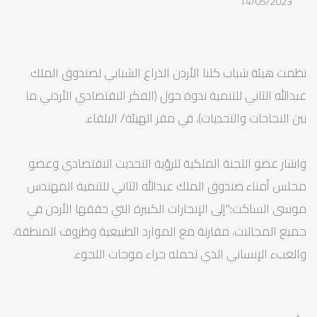
14/05/2023
نظمت هيئة شباب كلنا الأردن الذراع الشبابي لصندوق الملك
عبدالله الثاني للتنمية ندوة حول (الفكر الاقتصادي الأردني ما
بين النجاحات والتحديات)، في مقر الهيئة/ البلقاء.
واشار عضو اللجنة الملكية للرؤية التحديث الاقتصادي وعضو
مجلس أمناء صندوق الملك عبدالله الثاني للتنمية المهندس
موسى الساكت:"إلى الإنجارات الكبيرة التي حققها الأردن في
جميع المجالات، مقارنة مع الموارد الطبيعية وظروف المنطقة،
والعبء الإنساني الذي تحمله جراء موجات اللجوء.