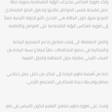
وأكد ضرورة انعكاس مخرجات الرؤية الاقتصادية بصورة خطة
عمل تنفيذية يلمس المواطن نتائجها وتحقق النمو الاقتصادي
المرجو منها، كون البطالة هي التحدي الأبرز للدولة الأردنية، لافتاً
إلى ضرورة انعكاس الرؤية الاقتصادية على القوانين والأنظمة.
واقترح المعايطة الى إنشاء صناديق لدعم المشاريع الريادية
والابتكارية في جميع المحافظات، نظراً لارتفاع نسبة الريادة بين
الشباب الأردني مقارنة بدول المنطقة والدول العربية.
كما بين أهمية تطوير الريادة إلى ابتكار، من خلال عمل جماعي
منظم يوفر بيئة جيدة للابتكار في المجتمع الأردني.
وشدد على ضرورة تطوير مناهج التعليم لتكون الأساس في تغير