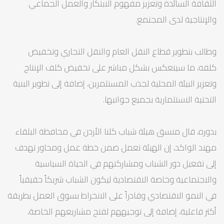
الثقافة السائدة وتعزيز مفهوم الابتكار والعمل الجماعي
والإنتاجية لدى المجتمع.
وطالب بتطوير قطاع النقل العام والنقل التجاري وتخفيض
كلفه، ما سينعكس بشكل مباشر على تخفيض كلف الإنتاج
وتعزيز البيئة المحلية لجذب المستثمرين، إضافة إلى تطوير البنية
التحتية الاستثمارية بجميع جوانبها.
بدوره، قال منسق هيئة شباب كلنا الأردن في محافظة البلقاء
مهند الواكد، إن الهيئة تعمل ضمن خطة عمل ومحاور تهدف
إلى تفعيل دور الشباب ومشاركتهم في الحياة السياسية
والاجتماعية وخاصة الاقتصادية ليكون الشباب شريكاً حقيقياً
في النمو الاقتصادي وقادراً على الانخراط بسوق العمل بطريقة
أكثر فاعلية، إضافة إلى توجيههم لفتح مشاريعهم الخاصة،