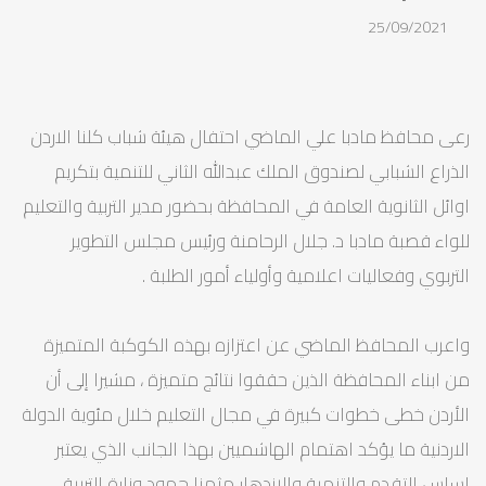
25/09/2021
رعى محافظ مادبا علي الماضي احتفال هيئة شباب كلنا الاردن
الذراع الشبابي لصندوق الملك عبدالله الثاني للتنمية بتكريم
اوائل الثانوية العامة في المحافظة بحضور مدير التربية والتعليم
للواء قصبة مادبا د. جلال الرحامنة ورئيس مجلس التطوير
التربوي وفعاليات اعلامية وأولياء أمور الطلبة .
واعرب المحافظ الماضي عن اعتزازه بهذه الكوكبة المتميزة
من ابناء المحافظة الذين حققوا نتائج متميزة ، مشيرا إلى أن
الأردن خطى خطوات كبيرة في مجال التعليم خلال مئوية الدولة
الاردنية ما يؤكد اهتمام الهاشميين بهذا الجانب الذي يعتبر
اساس التقدم والتنمية والازدهار مثمنا جهود وزارة التربية