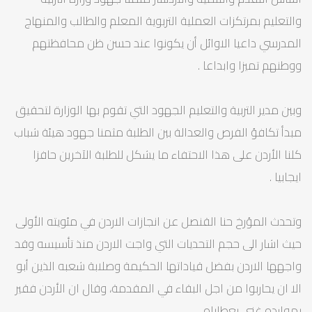
والتعليم بمرتكزات العملية التربوية المعلم والطالب والمنهاج
المدرسي داعيا الاوائل أن يكونوا عند حسن ظن محافظتهم
ووطنهم تميزا وابداعا .
وبين مدير التربية والتعليم الجهود التي تقوم بها الوزارة لتحقيق
مبدأ تكافؤ الفرص والعدالة بين الطلبة مثمنا جهود هيئة شباب
كلنا الأردن على هذا الاحتفاء ما يشكل للطلبة الآخرين حافزا
ايجابيا .
وتحدث المؤرخ حنا القنصل عن انجازات الاردن في مئويته الأولى
حيث اشار الى حجم التحديات التي واجت الاردن منذ تأسيسه وقد
واجهها الاردن بفضل قياداتها الحكيمة وصلابة شعبه الذين أبو
الا ان يحاربوا من اجل البقاء في المقدمة، وقال ان الأردن فقير
بموارده غني بعطاياه.