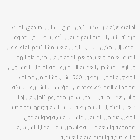
أطلقت هيئة شباب كلنا الأردن الذراع الشبابي لصندوق الملك
عبدالله الثاني للتنمية اليوم ملتقى "أدوار تنتظرنا" في خطوة
تهدف إلى تمكين الشباب الأردني وتعزيز مشاركتهم الفاعلة في
الحياة العامة، وتعزيز دورهم المحوري في تحديد أولوياتهم
وإبرازها للمترشحين للعملية الانتخابية المقبلة، على المستويين
الوطني والمحلي، بحضور "500 " شاب وشابة من مختلف
محافظات المملكة، وعدد من المؤسسات الشبابية الشريكة.
ويأتي هذا الملتقى، الذي استمر لمدة يوم كامل، في إطار
سعي الهيئة إلى استثمار طاقات الشباب وتوجيهها نحو قضايا
الوطن، وتضمن الملتقى جلسات نقاشية وحوارية حول
مجموعة واسعة من القضايا، من بينها القضايا السياسية
والاقتصادية والاجتماعية والتعليمية.