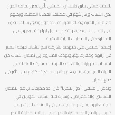
للتنمية معالي مازن طبلت إن الملتقى يأتي لتعزيز ثقافة الحوار
لدى الشباب وإشراكهم في مختلف القضايا المحلية، وربطهم
مع مراكز الخبرة وصناع القرار وقيادة حوار وطني يسلط الضوء
على التحديات الوطنية، واقتراح الحلول لها وتشجيعهم على
المشاركة في الانتخابات النيابة المقبلة.
إعتمد الملتقى على منهجية تشاركية تتيح للشباب فرصة التعبير
عن آرائهم ومقترحاتهم، ويهدف المشروع إلى تمكين الشباب من
اكتساب المهارات والمعارف اللازمة للمشاركة الفاعلة في
الحياة السياسية، وتزويدهم بالأدوات التي تمكنهم من التأثير في
صنع القرار.
ويذكر ان ملتقى "أدوار تنتظرنا" كان أحد مخرجات برنامج التمكين
السياسي والديمقراطي، وشارك فيه الشباب المؤثرين في
مجتمعاتهم وكان لهم دور فاعل في الانشطة للهيئة ومن
خريجي برنامج الزمالة البرلمانية وخريجي برنامج محاربة الفكر