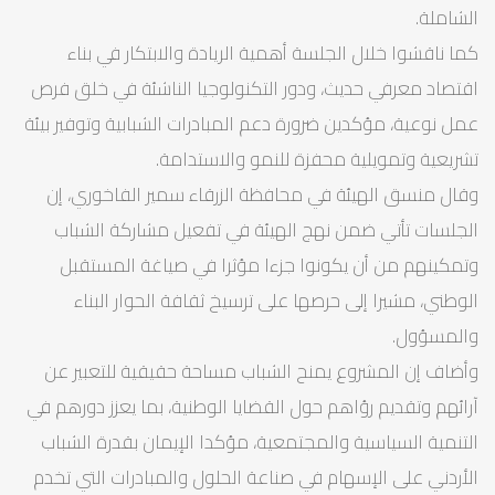
الشاملة.
كما ناقشوا خلال الجلسة أهمية الريادة والابتكار في بناء
اقتصاد معرفي حديث، ودور التكنولوجيا الناشئة في خلق فرص
عمل نوعية، مؤكدين ضرورة دعم المبادرات الشبابية وتوفير بيئة
تشريعية وتمويلية محفزة للنمو والاستدامة.
وقال منسق الهيئة في محافظة الزرقاء سمير الفاخوري، إن
الجلسات تأتي ضمن نهج الهيئة في تفعيل مشاركة الشباب
وتمكينهم من أن يكونوا جزءا مؤثرا في صياغة المستقبل
الوطني، مشيرا إلى حرصها على ترسيخ ثقافة الحوار البناء
والمسؤول.
وأضاف إن المشروع يمنح الشباب مساحة حقيقية للتعبير عن
آرائهم وتقديم رؤاهم حول القضايا الوطنية، بما يعزز دورهم في
التنمية السياسية والمجتمعية، مؤكدا الإيمان بقدرة الشباب
الأردني على الإسهام في صناعة الحلول والمبادرات التي تخدم