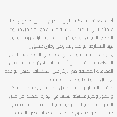
أطلقت هيئة شباب كلنا الأردن – الذراع الشبابي لصندوق الملك
عبدالله الثاني للتنمية – سلسلة جلسات حوارية ضمن مشروع
التمكين السياسي والديمقراطي "أدوار تنتظرنا"، بهدف ترسيخ
نهج المشاركة الواعية وبناء وعي وطني مسؤول.
وشهدت الجلسة الحوارية التي عقدت في الزرقاء مساء أمس
الأربعاء، حوارا مثمرا تناول أبرز التحديات التي تواجه الشباب في
القطاعات المختلفة، مع التركيز على استكشاف الفرص الواعدة
في ظل التحولات الوطنية والإقليمية.
وناقش المشاركون سبل تحويل التحديات إلى محفزات للابتكار
والتطوير وتعزيز مشاركة الشباب في الإدارة المحلية، من خلال
الانخراط في المجالس البلدية ومجالس المحافظات وتقديم
مبادرات تنموية تسهم في تحسين الخدمات وتعزيز التنمية