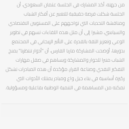
من جهته، أكد المشارك في الجلسة عثمان السعودي، أن
الجلسة شكلت فرصة حقيقية للتعبير عن أفكار الشباب
ومناقشة التحديات التي تواجههم على المستويين الاقتصادي
والسياسي، مشيرا إلى أن مثل هذه اللقاءات تسهم في تطوير
الوعي وتعزيز الثقة بالقدرة على التأثير الإيجابي في المجتمع.
بدورها، أوضحت المشاركة ماريا الفارس، أن "أدوار تنتظرنا" يمنح
الشباب منبرا للحوار والمشاركة ويساهم في صقل مهارات
التفكير النقدي وصناعة القرار، مؤكدة أن هذه المبادرات تشكل
ركيزة أساسية في بناء جيل واع ومبادر يمتلك الأدوات التي
تمكنه من المساهمة في التنمية الوطنية بفاعلية ومسؤولية.