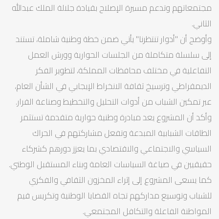
مجتمعاتهم وتدعم مسيرة الإصلاح بقيادة جلالة الملك عبدالله
الثاني.
وأوضح أن "أدوار تنتظرنا" يأتي ضمن خطة وطنية شاملة، تستند
إلى سلسلة متكاملة من الجلسات الحوارية وورش العمل
التفاعلية في مختلف محافظات المملكة، لتطوير الفكر
الديمقراطي وترسيخ ثقافة الانخراط الإيجابي في الشأن العام،
عبر تمكين الشباب من أدوات التحليل والتخطيط وصناعة القرار.
وأكد أن المشروع يعد مبادرة وطنية حوارية متقدمة تستثمر
الطاقات الشبابية المبدعة وتفعل مشاركتهم في الحراك
السياسي والاجتماعي والاقتصادي بما يعزز دورهم كشركاء
حقيقيين في صياغة السياسات العامة وبناء المستقبل الوطني.
كما يسعى المشروع إلى إثراء المخزون الثقافي والفكري
للشباب وتوسيع مداركهم تجاه القضايا الوطنية وتكريس قيم
المواطنة الفاعلة والتكافل المجتمعي.