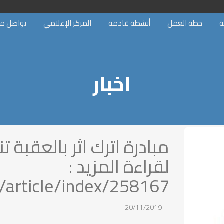
ة
خطة العمل
أنشطة قادمة
المركز الإعلامي
تواصل مع
اخبار
مبادرة اترك اثر بالعقبة 
لقراءة المزيد :
/article/index/258167
20/11/2019