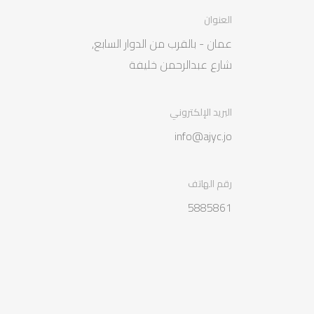
العنوان
عمان - بالقرب من الدوار السابع,
شارع عبدالرحمن خليفة
البريد الإلكتروني
info@ajyc.jo
رقم الهاتف
5885861