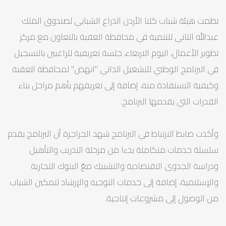
نظمت هيئة شباب كلنا الأردن الذراع الشبابي لصندوق الملك
عبدالله الثاني للتنمية في محافظة العقبة بالتعاون مع مركز
تطوير الأعمال، اليوم الاربعاء، جلسة تعريفية للراغبين بالتسجيل
في البرنامج الوطني للتشغيل الذاتي "انهض" لمحافظة العقبة
وكيفية الاستفادة منه، إضافة إلى تعريفهم بأهم مراحل بناء
القدرات التي يقدمها البرنامج.
وأكدت ضابط الارتباط في البرنامج شهد الجراجرة أن البرنامج يقدم
سلسلة خدمات متكاملة بدءا من مرحلة التدريب والتأهيل
ودراسة الجدوى الاقتصادية والتشبيك معُ البنوك التجارية
والإسلامية، إضافة إلى خدمات التوجيه والإرشاد لتمكين الشباب
من الوصول إلى مشروعات إنتاجية.