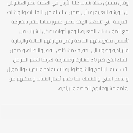
وقال منسق هيئة شباب كلنا الأردن في العقبة عمر العشوش
إن الورشة التعريفية تأتي ضمن سلسلة من اللقاءات والورشات
التدريبية التي تنفذها الهيئة ضمن محور شبابنا منتج بالشراكة
مع المؤسسات المعنية، لتوفير أدوات تمكن الشباب من
تأسيس مشروعاتهم الخاصة وتعزز مهاراتهم المالية والإدارية
والريادية وصولا الى تخفيف مشكلتي الفقر والبطالة. وتضمن
اللقاء الذي ضم 30 مشاركا ومشاركة، تعريفا لأهم المراحل
الأساسية للبرنامج والشروط وآلية الاستفادة والتدريب والتمويل
والدعم الفني والتشبيك، بما يخدم أفكار الشباب ويمكنهم من
إقامة مشروعاتهم الخاصة والريادية.